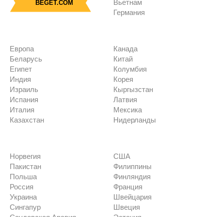
Вьетнам
BEGET.COM
Германия
Европа
Канада
Беларусь
Китай
Египет
Колумбия
Индия
Корея
Израиль
Кыргызстан
Испания
Латвия
Италия
Мексика
Казахстан
Нидерланды
Норвегия
США
Пакистан
Филиппины
Польша
Финляндия
Россия
Франция
Украина
Швейцария
Сингапур
Швеция