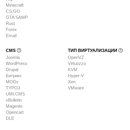
Minecraft
CS:GO
GTA SAMP
Rust
Forex
Email
CMS
ТИП ВИРТУАЛИЗАЦИИ
Joomla
OpenVZ
WordPress
Virtuozzo
Drupal
KVM
Битрикс
Hyper-V
MODx
Xen
TYPO3
VMware
UMI.CMS
vBulletin
Magento
Opencart
DLE