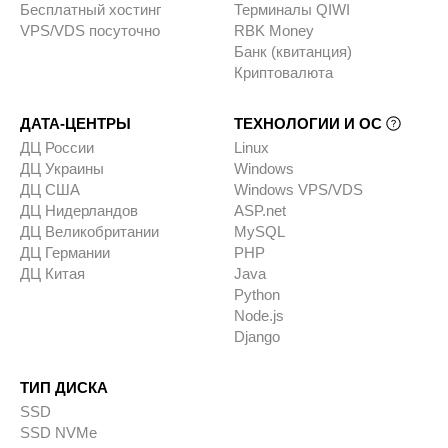
Бесплатный хостинг
Терминалы QIWI
VPS/VDS посуточно
RBK Money
Банк (квитанция)
Криптовалюта
ДАТА-ЦЕНТРЫ
ТЕХНОЛОГИИ И ОС
ДЦ России
Linux
ДЦ Украины
Windows
ДЦ США
Windows VPS/VDS
ДЦ Нидерландов
ASP.net
ДЦ Великобритании
MySQL
ДЦ Германии
PHP
ДЦ Китая
Java
Python
Node.js
Django
ТИП ДИСКА
SSD
SSD NVMe