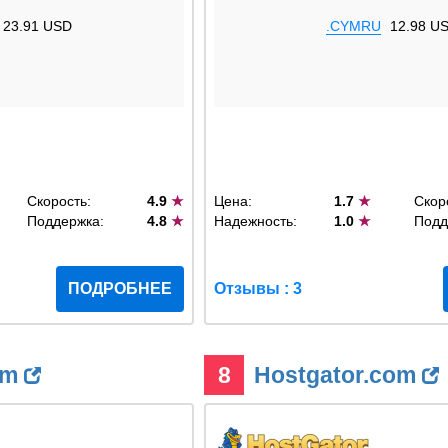
23.91 USD
.CYMRU
12.98 U
Скорость:
4.9
★
Цена:
1.7
★
Скор
Поддержка:
4.8
★
Надежность:
1.0
★
Подд
ПОДРОБНЕЕ
Отзывы : 3
om
8
Hostgator.com