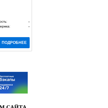
ость:
-
ержка:
-
ПОДРОБНЕЕ
М САЙТА