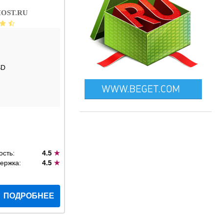
OST.RU
SD
ость:
4.5
★
ержка:
4.5
★
ПОДРОБНЕЕ