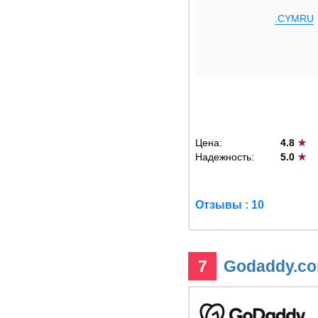
.CYMRU
Цена:
4.8
★
Надежность:
5.0
★
Отзывы : 10
7
Godaddy.c