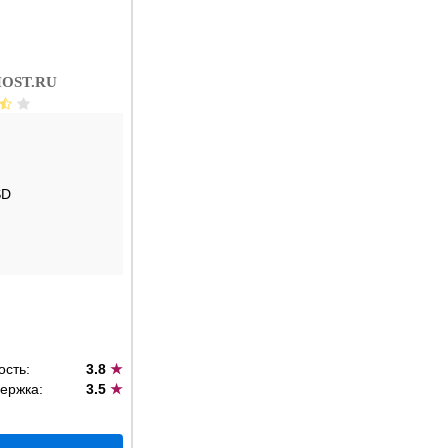
OST.RU
SD
ость:
3.8
★
ержка:
3.5
★