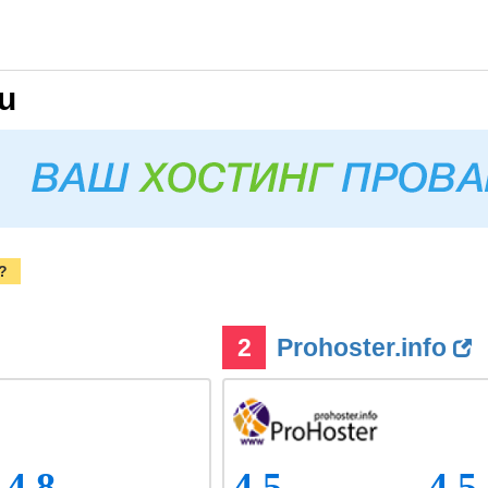
u
?
2
Prohoster.info
4.8
4.5
4.5