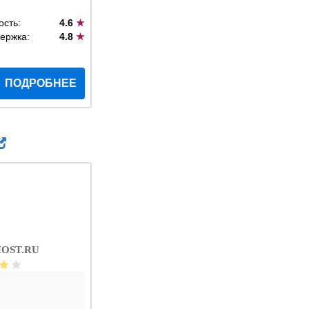
ость:
4.6
★
ержка:
4.8
★
ПОДРОБНЕЕ
OST.RU