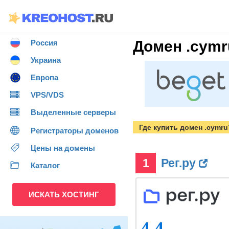
Домен .cymr
Россия
Украина
Европа
VPS/VDS
Выделенные серверы
Где купить домен .cymru
Регистраторы доменов
Цены на домены
1
Рег.ру
Каталог
ИСКАТЬ ХОСТИНГ
4.4