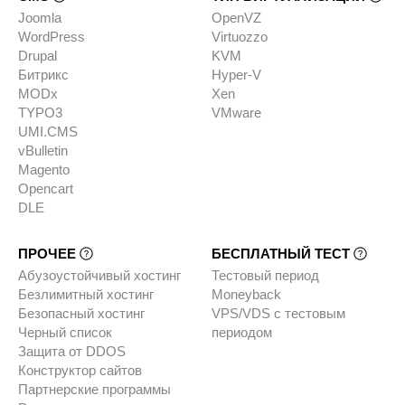
Joomla
OpenVZ
WordPress
Virtuozzo
Drupal
KVM
Битрикс
Hyper-V
MODx
Xen
TYPO3
VMware
UMI.CMS
vBulletin
Magento
Opencart
DLE
ПРОЧЕЕ
БЕСПЛАТНЫЙ ТЕСТ
Абузоустойчивый хостинг
Тестовый период
Безлимитный хостинг
Moneyback
Безопасный хостинг
VPS/VDS с тестовым
Черный список
периодом
Защита от DDOS
Конструктор сайтов
Партнерские программы