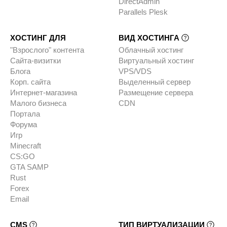
DirectAdmin
Parallels Plesk
ХОСТИНГ ДЛЯ
ВИД ХОСТИНГА
"Взрослого" контента
Облачный хостинг
Сайта-визитки
Виртуальный хостинг
Блога
VPS/VDS
Корп. сайта
Выделенный сервер
Интернет-магазина
Размещение сервера
Малого бизнеса
CDN
Портала
Форума
Игр
Minecraft
CS:GO
GTA SAMP
Rust
Forex
Email
CMS
ТИП ВИРТУАЛИЗАЦИИ