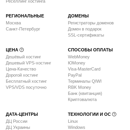
Реселлинг хостинга
РЕГИОНАЛЬНЫЕ
ДОМЕНЫ
Москва
Регистраторы доменов
Санкт-Петербург
Домен в подарок
SSL-сертификаты
ЦЕНА
СПОСОБЫ ОПЛАТЫ
Дешёвый хостинг
WebMoney
Дешевый VPS-хостинг
ЮMoney
Цена-Качество
Visa-MasterCard
Дорогой хостинг
PayPal
Бесплатный хостинг
Терминалы QIWI
VPS/VDS посуточно
RBK Money
Банк (квитанция)
Криптовалюта
ДАТА-ЦЕНТРЫ
ТЕХНОЛОГИИ И ОС
ДЦ России
Linux
ДЦ Украины
Windows