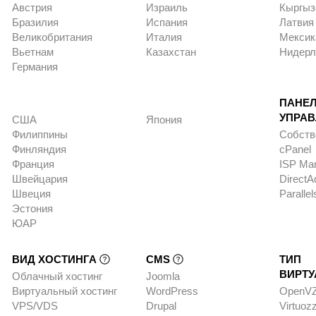
Австрия
Израиль
Кыргыз
Бразилия
Испания
Латвия
Великобритания
Италия
Мексик
Вьетнам
Казахстан
Нидер
Германия
ПАНЕ
УПРА
США
Япония
Филиппины
Собств
Финляндия
cPanel
Франция
ISP Ma
Швейцария
DirectA
Швеция
Parallel
Эстония
ЮАР
ВИД ХОСТИНГА
CMS
ТИП
ВИРТ
Облачный хостинг
Joomla
Виртуальный хостинг
WordPress
OpenV
VPS/VDS
Drupal
Virtuoz