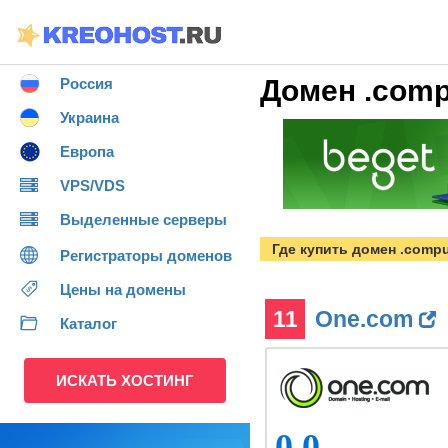
Домен .comp
Россия
Украина
Европа
VPS/VDS
Выделенные серверы
Где купить домен .compu
Регистраторы доменов
Цены на домены
11
One.com
Каталог
ИСКАТЬ ХОСТИНГ
0.0