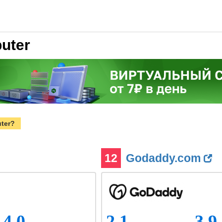
uter
ter?
12
Godaddy.com
4.0
2.1
3.9