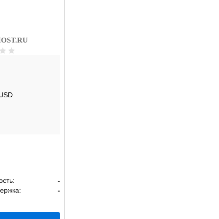
OST.RU
 USD
ость:
-
ержка:
-