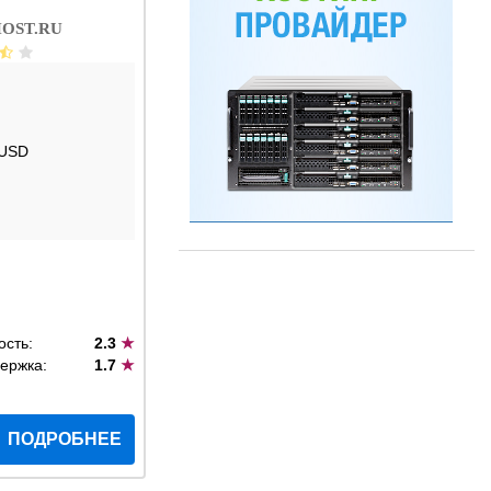
OST.RU
 USD
ость:
2.3
★
ержка:
1.7
★
ПОДРОБНЕЕ