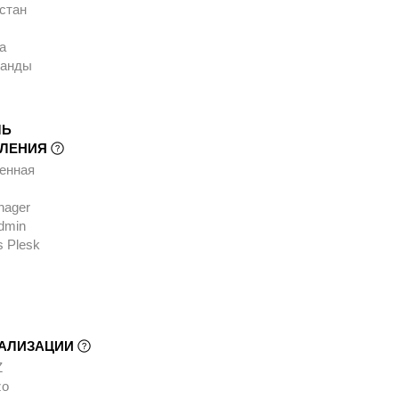
стан
а
ланды
ЛЬ
ВЛЕНИЯ
енная
nager
dmin
s Plesk
УАЛИЗАЦИИ
Z
zo