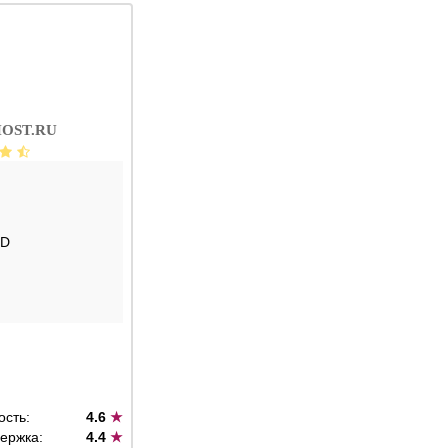
OST.RU
SD
ость:
4.6
★
ержка:
4.4
★