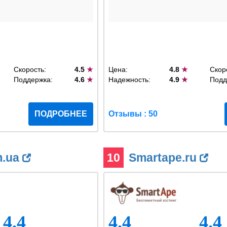
Скорость:
4.5
★
Цена:
4.8
★
Скор
Поддержка:
4.6
★
Надежность:
4.9
★
Подд
ПОДРОБНЕЕ
Отзывы : 50
m.ua
10
Smartape.ru
4.4
4.4
4.4