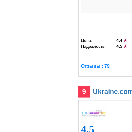
Цена:
4.4
★
Надежность:
4.5
★
Отзывы : 79
9
Ukraine.co
4.5