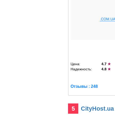
.COM.U
Цена:
4.7
★
Надежность:
4.8
★
Отзывы : 248
5
CityHost.u