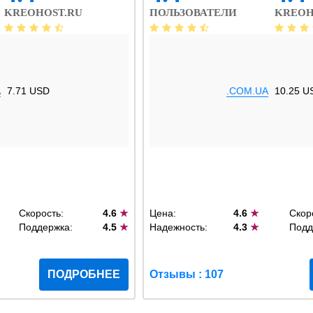
KREOHOST.RU
ПОЛЬЗОВАТЕЛИ
KREOH
A
7.71 USD
.COM.UA
10.25 U
Скорость:
4.6
★
Цена:
4.6
★
Скор
Поддержка:
4.5
★
Надежность:
4.3
★
Подд
ПОДРОБНЕЕ
Отзывы : 107