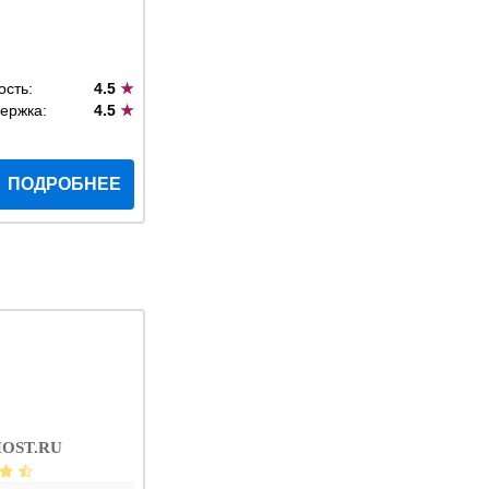
ость:
4.5
★
ержка:
4.5
★
ПОДРОБНЕЕ
OST.RU