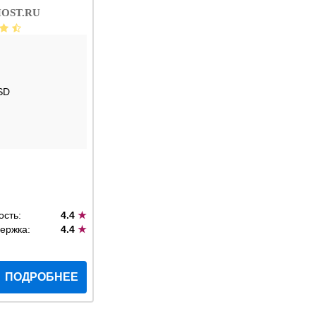
OST.RU
SD
ость:
4.4
★
ержка:
4.4
★
ПОДРОБНЕЕ