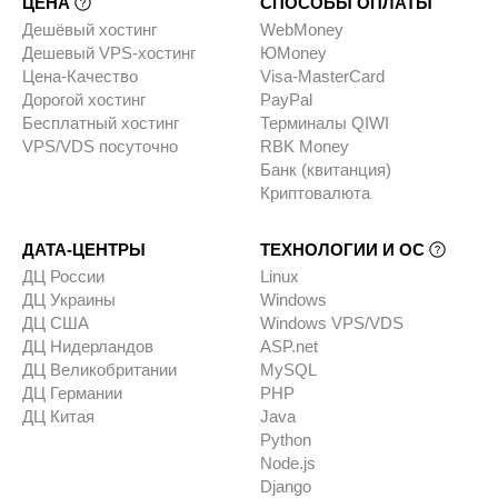
ЦЕНА
СПОСОБЫ ОПЛАТЫ
Дешёвый хостинг
WebMoney
Дешевый VPS-хостинг
ЮMoney
Цена-Качество
Visa-MasterCard
Дорогой хостинг
PayPal
Бесплатный хостинг
Терминалы QIWI
VPS/VDS посуточно
RBK Money
Банк (квитанция)
Криптовалюта
ДАТА-ЦЕНТРЫ
ТЕХНОЛОГИИ И ОС
ДЦ России
Linux
ДЦ Украины
Windows
ДЦ США
Windows VPS/VDS
ДЦ Нидерландов
ASP.net
ДЦ Великобритании
MySQL
ДЦ Германии
PHP
ДЦ Китая
Java
Python
Node.js
Django