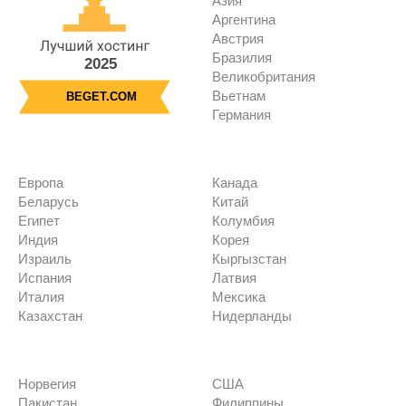
Азия
Аргентина
Австрия
Бразилия
2025
Великобритания
Вьетнам
BEGET.COM
Германия
Европа
Канада
Беларусь
Китай
Египет
Колумбия
Индия
Корея
Израиль
Кыргызстан
Испания
Латвия
Италия
Мексика
Казахстан
Нидерланды
Норвегия
США
Пакистан
Филиппины