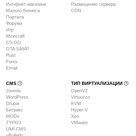
Интернет-магазина
Размещение сервера
Малого бизнеса
CDN
Портала
Форума
Игр
Minecraft
CS:GO
GTA SAMP
Rust
Forex
Email
CMS
ТИП ВИРТУАЛИЗАЦИИ
Joomla
OpenVZ
WordPress
Virtuozzo
Drupal
KVM
Битрикс
Hyper-V
MODx
Xen
TYPO3
VMware
UMI.CMS
vBulletin