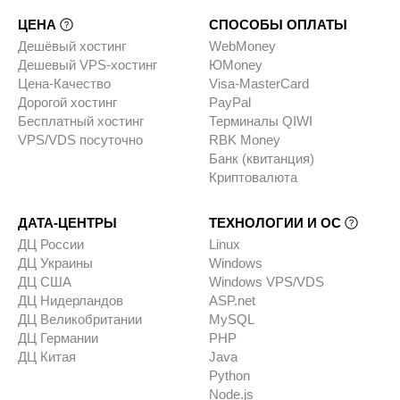
ЦЕНА
СПОСОБЫ ОПЛАТЫ
Дешёвый хостинг
WebMoney
Дешевый VPS-хостинг
ЮMoney
Цена-Качество
Visa-MasterCard
Дорогой хостинг
PayPal
Бесплатный хостинг
Терминалы QIWI
VPS/VDS посуточно
RBK Money
Банк (квитанция)
Криптовалюта
ДАТА-ЦЕНТРЫ
ТЕХНОЛОГИИ И ОС
ДЦ России
Linux
ДЦ Украины
Windows
ДЦ США
Windows VPS/VDS
ДЦ Нидерландов
ASP.net
ДЦ Великобритании
MySQL
ДЦ Германии
PHP
ДЦ Китая
Java
Python
Node.js