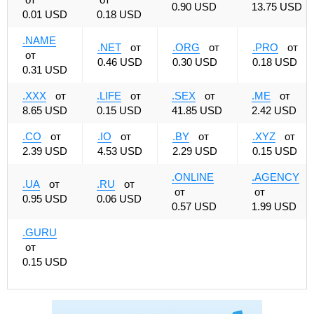
0.90 USD
13.75 USD
0.01 USD
0.18 USD
.NAME
.NET
от
.ORG
от
.PRO
от
от
0.46 USD
0.30 USD
0.18 USD
0.31 USD
.XXX
от
.LIFE
от
.SEX
от
.ME
от
8.65 USD
0.15 USD
41.85 USD
2.42 USD
.CO
от
.IO
от
.BY
от
.XYZ
от
2.39 USD
4.53 USD
2.29 USD
0.15 USD
.ONLINE
.AGENCY
.UA
от
.RU
от
от
от
0.95 USD
0.06 USD
0.57 USD
1.99 USD
.GURU
от
0.15 USD