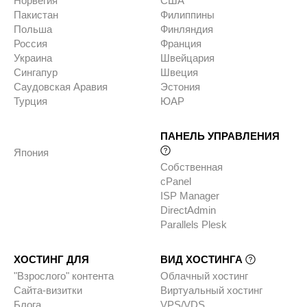
Норвегия
США
Пакистан
Филиппины
Польша
Финляндия
Россия
Франция
Украина
Швейцария
Сингапур
Швеция
Саудовская Аравия
Эстония
Турция
ЮАР
ПАНЕЛЬ УПРАВЛЕНИЯ
Япония
Собственная
cPanel
ISP Manager
DirectAdmin
Parallels Plesk
ХОСТИНГ ДЛЯ
ВИД ХОСТИНГА
"Взрослого" контента
Облачный хостинг
Сайта-визитки
Виртуальный хостинг
Блога
VPS/VDS