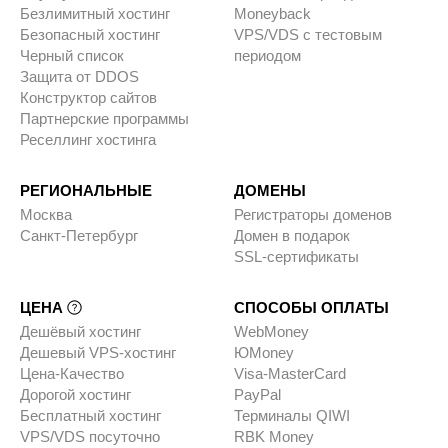
Безлимитный хостинг
Moneyback
Безопасный хостинг
VPS/VDS с тестовым
Черный список
периодом
Защита от DDOS
Конструктор сайтов
Партнерские программы
Реселлинг хостинга
РЕГИОНАЛЬНЫЕ
ДОМЕНЫ
Москва
Регистраторы доменов
Санкт-Петербург
Домен в подарок
SSL-сертификаты
ЦЕНА
СПОСОБЫ ОПЛАТЫ
Дешёвый хостинг
WebMoney
Дешевый VPS-хостинг
ЮMoney
Цена-Качество
Visa-MasterCard
Дорогой хостинг
PayPal
Бесплатный хостинг
Терминалы QIWI
VPS/VDS посуточно
RBK Money