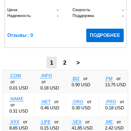
Цена:
-
Скорость:
-
Надежность:
-
Поддержка:
-
Отзывы : 0
ПОДРОБНЕЕ
1
2
>
.COM
.INFO
.BIZ
от
.FM
от
от
от
0.90 USD
13.75 USD
0.01 USD
0.18 USD
.NAME
.NET
от
.ORG
от
.PRO
от
от
0.46 USD
0.30 USD
0.18 USD
0.31 USD
.XXX
от
.LIFE
от
.SEX
от
.ME
от
8.65 USD
0.15 USD
41.85 USD
2.42 USD