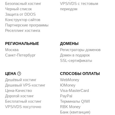
Безопасный хостинг
VPS/VDS с тестовым
Черный список
периодом
Защита от DDOS
Конструктор сайтов
Партнерские программы
Реселлинг хостинга
РЕГИОНАЛЬНЫЕ
ДОМЕНЫ
Москва
Регистраторы доменов
Санкт-Петербург
Домен в подарок
SSL-сертификаты
ЦЕНА
СПОСОБЫ ОПЛАТЫ
Дешёвый хостинг
WebMoney
Дешевый VPS-хостинг
ЮMoney
Цена-Качество
Visa-MasterCard
Дорогой хостинг
PayPal
Бесплатный хостинг
Терминалы QIWI
VPS/VDS посуточно
RBK Money
Банк (квитанция)