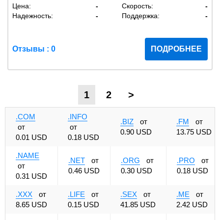
Цена:
-
Скорость:
-
Надежность:
-
Поддержка:
-
Отзывы : 0
ПОДРОБНЕЕ
1
2
>
.COM
.INFO
.BIZ
от
.FM
от
от
от
0.90 USD
13.75 USD
0.01 USD
0.18 USD
.NAME
.NET
от
.ORG
от
.PRO
от
от
0.46 USD
0.30 USD
0.18 USD
0.31 USD
.XXX
от
.LIFE
от
.SEX
от
.ME
от
8.65 USD
0.15 USD
41.85 USD
2.42 USD