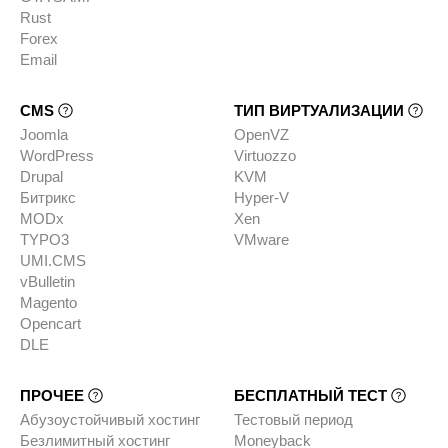
Rust
Forex
Email
CMS
ТИП ВИРТУАЛИЗАЦИИ
Joomla
OpenVZ
WordPress
Virtuozzo
Drupal
KVM
Битрикс
Hyper-V
MODx
Xen
TYPO3
VMware
UMI.CMS
vBulletin
Magento
Opencart
DLE
ПРОЧЕЕ
БЕСПЛАТНЫЙ ТЕСТ
Абузоустойчивый хостинг
Тестовый период
Безлимитный хостинг
Moneyback