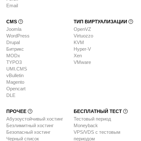
Email
CMS
ТИП ВИРТУАЛИЗАЦИИ
Joomla
OpenVZ
WordPress
Virtuozzo
Drupal
KVM
Битрикс
Hyper-V
MODx
Xen
TYPO3
VMware
UMI.CMS
vBulletin
Magento
Opencart
DLE
ПРОЧЕЕ
БЕСПЛАТНЫЙ ТЕСТ
Абузоустойчивый хостинг
Тестовый период
Безлимитный хостинг
Moneyback
Безопасный хостинг
VPS/VDS с тестовым
Черный список
периодом