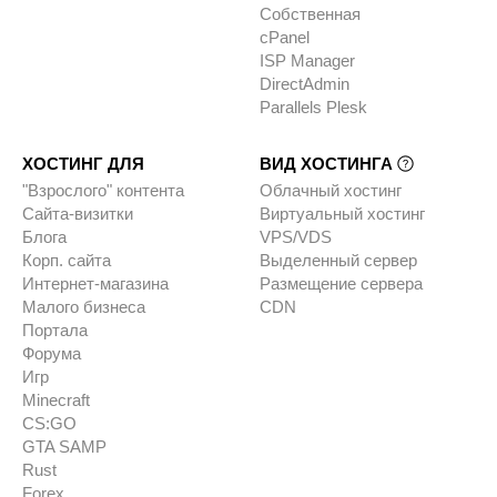
Собственная
cPanel
ISP Manager
DirectAdmin
Parallels Plesk
ХОСТИНГ ДЛЯ
ВИД ХОСТИНГА
"Взрослого" контента
Облачный хостинг
Сайта-визитки
Виртуальный хостинг
Блога
VPS/VDS
Корп. сайта
Выделенный сервер
Интернет-магазина
Размещение сервера
Малого бизнеса
CDN
Портала
Форума
Игр
Minecraft
CS:GO
GTA SAMP
Rust
Forex