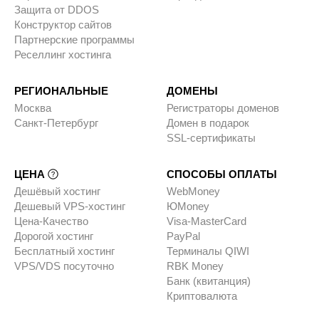
Защита от DDOS
Конструктор сайтов
Партнерские программы
Реселлинг хостинга
РЕГИОНАЛЬНЫЕ
ДОМЕНЫ
Москва
Регистраторы доменов
Санкт-Петербург
Домен в подарок
SSL-сертификаты
ЦЕНА
СПОСОБЫ ОПЛАТЫ
Дешёвый хостинг
WebMoney
Дешевый VPS-хостинг
ЮMoney
Цена-Качество
Visa-MasterCard
Дорогой хостинг
PayPal
Бесплатный хостинг
Терминалы QIWI
VPS/VDS посуточно
RBK Money
Банк (квитанция)
Криптовалюта