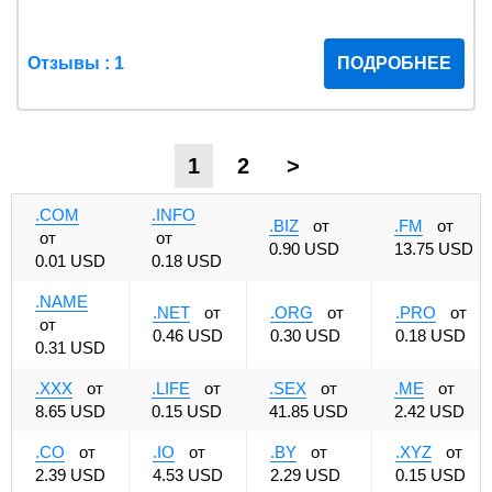
Отзывы : 1
ПОДРОБНЕЕ
1
2
>
.COM
.INFO
.BIZ
от
.FM
от
от
от
0.90 USD
13.75 USD
0.01 USD
0.18 USD
.NAME
.NET
от
.ORG
от
.PRO
от
от
0.46 USD
0.30 USD
0.18 USD
0.31 USD
.XXX
от
.LIFE
от
.SEX
от
.ME
от
8.65 USD
0.15 USD
41.85 USD
2.42 USD
.CO
от
.IO
от
.BY
от
.XYZ
от
2.39 USD
4.53 USD
2.29 USD
0.15 USD