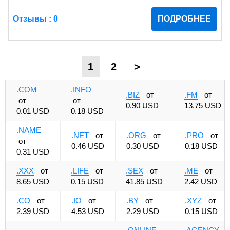
Отзывы : 0
ПОДРОБНЕЕ
1
2
>
.COM
.INFO
.BIZ
от
.FM
от
от
от
0.90 USD
13.75 USD
0.01 USD
0.18 USD
.NAME
.NET
от
.ORG
от
.PRO
от
от
0.46 USD
0.30 USD
0.18 USD
0.31 USD
.XXX
от
.LIFE
от
.SEX
от
.ME
от
8.65 USD
0.15 USD
41.85 USD
2.42 USD
.CO
от
.IO
от
.BY
от
.XYZ
от
2.39 USD
4.53 USD
2.29 USD
0.15 USD