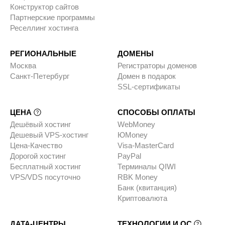
Конструктор сайтов
Партнерские программы
Реселлинг хостинга
РЕГИОНАЛЬНЫЕ
ДОМЕНЫ
Москва
Регистраторы доменов
Санкт-Петербург
Домен в подарок
SSL-сертификаты
ЦЕНА
СПОСОБЫ ОПЛАТЫ
Дешёвый хостинг
WebMoney
Дешевый VPS-хостинг
ЮMoney
Цена-Качество
Visa-MasterCard
Дорогой хостинг
PayPal
Бесплатный хостинг
Терминалы QIWI
VPS/VDS посуточно
RBK Money
Банк (квитанция)
Криптовалюта
ДАТА-ЦЕНТРЫ
ТЕХНОЛОГИИ И ОС