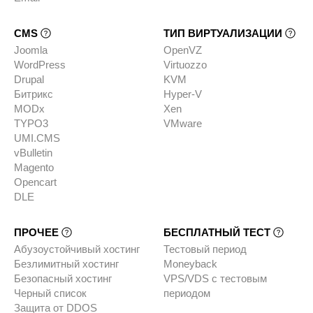
CMS
ТИП ВИРТУАЛИЗАЦИИ
Joomla
OpenVZ
WordPress
Virtuozzo
Drupal
KVM
Битрикс
Hyper-V
MODx
Xen
TYPO3
VMware
UMI.CMS
vBulletin
Magento
Opencart
DLE
ПРОЧЕЕ
БЕСПЛАТНЫЙ ТЕСТ
Абузоустойчивый хостинг
Тестовый период
Безлимитный хостинг
Moneyback
Безопасный хостинг
VPS/VDS с тестовым
Черный список
периодом
Защита от DDOS